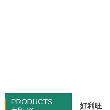
PRODUCTS
好利旺