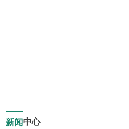
中心
新闻