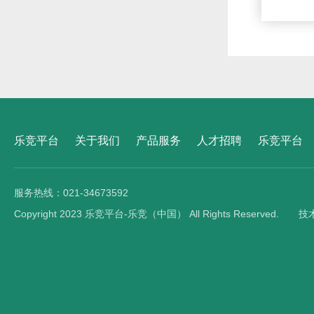
乐竞平台
关于我们
产品服务
人才招聘
乐竞平台
服务热线：021-34673592
Copyright 2023 乐竞平台-乐竞（中国） All Rights Reserv