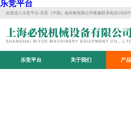
乐竞平台
欢迎进入乐竞平台-乐竞（中国）福布斯有限公司客服联系电话1918709
乐竞平台
关于我们
产