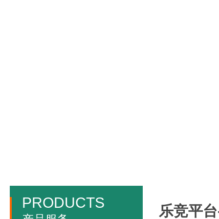
PRODUCTS
乐竞平台