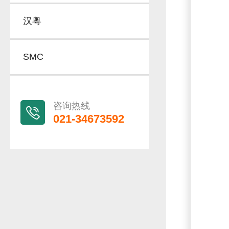
汉粤
SMC
咨询热线
021-34673592